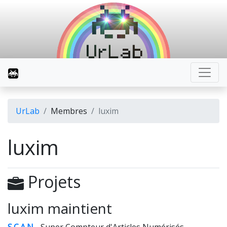
UrLab
Membres
luxim
luxim
Projets
luxim maintient
S.C.A.N
- Super Compteur d'Articles Numérisés