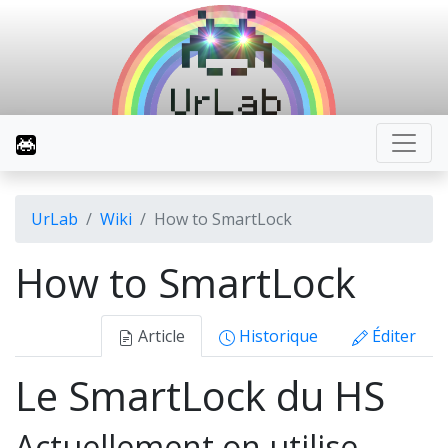
UrLab
Wiki
How to SmartLock
How to SmartLock
Article
Historique
Éditer
Le SmartLock du HS
Actuellement on utilise