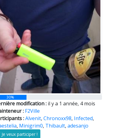
30%
rnière modification :
il y a 1 année, 4 mois
inteneur :
F2Ville
rticipants :
Alvenit
,
Chronoxx98
,
Infected
,
estelia
,
Minigrim0
,
Thibault
,
adesanjo
Je veux participer !