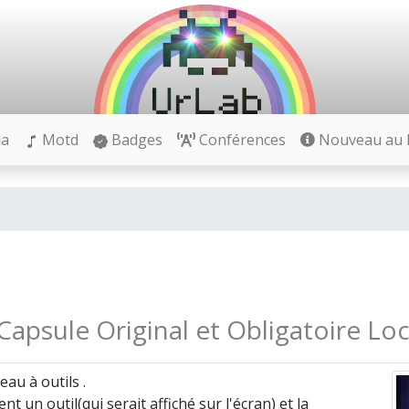
la
Motd
Badges
Conférences
Nouveau au h
 Capsule Original et Obligatoire L
eau à outils .
t un outil(qui serait affiché sur l'écran) et la