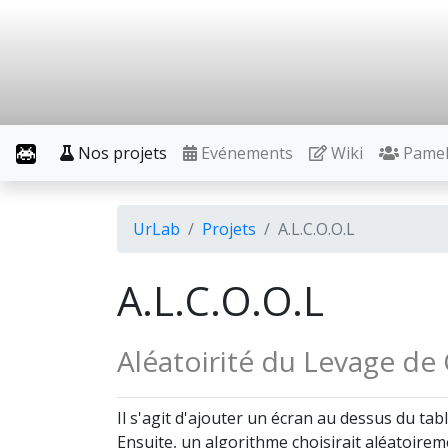
Nos projets
Evénements
Wiki
Pame
UrLab
Projets
A.L.C.O.O.L
A.L.C.O.O.L
Aléatoirité du Levage de
Il s'agit d'ajouter un écran au dessus du tabl
Ensuite, un algorithme choisirait aléatoiremen