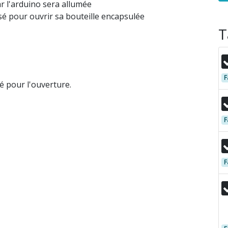
r l'arduino sera allumée
ilisé pour ouvrir sa bouteille encapsulée
T
F
té pour l'ouverture.
F
F