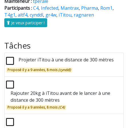
Mainteneur :
tperale
Participants :
C4
,
Infected
,
Mantrax
,
Pharma
,
Rom1
,
T4g1
,
altf4
,
cynddl
,
gr4w
,
iTitou
,
ragnaren
Je veux participer !
Tâches
Projeter iTitou à une distance de 300 mètres
Proposé il y a 9 années, 8 mois
(cynddl)
Rajouter 20kg à iTitou avant de le lancer à une
distance de 300 mètres
Proposé il y a 9 années, 8 mois
(C4)